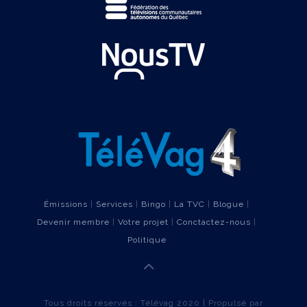
Émissions
|
Services
|
Bingo
|
La TVC
|
Blogue
|
Devenir membre
|
Votre projet
|
Conctactez-nous
|
Politique
Tous droits réservés : Télévag 2020 | Propulsé par